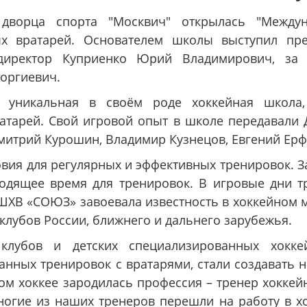
ворца спорта "Москвич" открылась "Междун
ых вратарей. Основателем школы выступил пре
иректор Куприенко Юрий Владимирович, за п
оргиевич.
 уникальная в своём роде хоккейная школа,
атарей. Свой игровой опыт в школе передавали 
итрий Курошин, Владимир Кузнецов, Евгений Ерфил
вия для регулярных и эффективных тренировок. З
одящее время для тренировок. В игровые дни т
ШХВ «СОЮЗ» завоевала известность в хоккейном м
 клубов России, ближнего и дальнего зарубежья.
 клубов и детских специализированных хок
нных тренировок с вратарями, стали создавать н
ком хоккее зародилась профессия – тренер хокке
ногие из наших тренеров перешли на работу в х