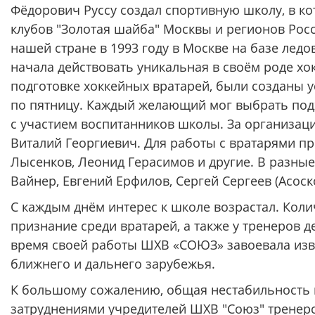
Фёдорович Руссу создал спортивную школу, в к
клубов "Золотая шайба" Москвы и регионов Рос
нашей стране в 1993 году в Москве на базе лед
начала действовать уникальная в своём роде х
подготовке хоккейных вратарей, были созданы 
по пятницу. Каждый желающий мог выбрать под
с участием воспитанников школы. За организа
Виталий Георгиевич. Для работы с вратарями пр
Лысенков, Леонид Герасимов и другие. В разны
Вайнер, Евгений Ерфилов, Сергей Сергеев (Асос
С каждым днём интерес к школе возрастал. Кол
признание среди вратарей, а также у тренеров д
время своей работы ШХВ «СОЮЗ» завоевала изве
ближнего и дальнего зарубежья.
К большому сожалению, общая нестабильность в 
затруднениями учредителей ШХВ "Союз" тренер