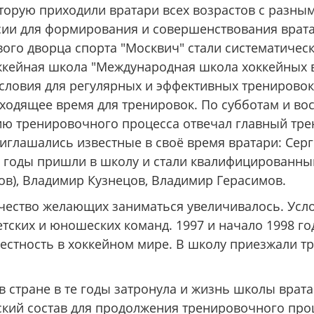
оторую приходили вратари всех возрастов с разны
сии для формирования и совершенствования вратар
ового дворца спорта "Москвич" стали систематиче
оккейная школа "Международная школа хоккейных 
условия для регулярных и эффективных тренировок
ходящее время для тренировок. По субботам и в
цию тренировочного процесса отвечал главный тр
иглашались известные в своё время вратари: Сер
е годы пришли в школу и стали квалифицированны
ков), Владимир Кузнецов, Владимир Герасимов.
ичество желающих заниматься увеличивалось. Усл
етских и юношеских команд. 1997 и начало 1998 го
стность в хоккейном мире. В школу приезжали тр
стране в те годы затронула и жизнь школы вратар
ский состав для продолжения тренировочного про