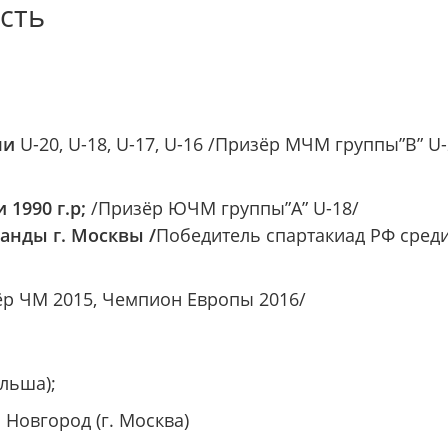
сть
ши
U-20, U-18, U-17, U-16 /Призёр МЧМ группы”B” U-
 1990 г.р;
/Призёр ЮЧМ группы”А” U-18/
манды г. Москвы /
Победитель спартакиад РФ среди 
ёр ЧМ 2015, Чемпион Европы 2016/
ольша);
 Новгород (г. Москва)