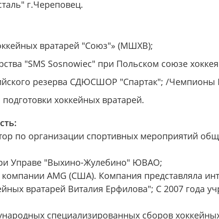
сталь" г.Череповец.
хоккейных вратарей "Союз"» (МШХВ);
ерства "SMS Sosnowiec" при Польском союзе хоккея 
пийского резерва СДЮСШОР "Спартак"; /Чемпионы Р
р подготовки хоккейных вратарей.
сть:
ректор по организации спортивных мероприятий о
при Управе "Выхино-Жулебино" ЮВАО;
ии компании AMG (США). Компания представляла инт
ейных вратарей Виталия Ерфилова"; С 2007 года у
дународных специализированных сборов хоккейных