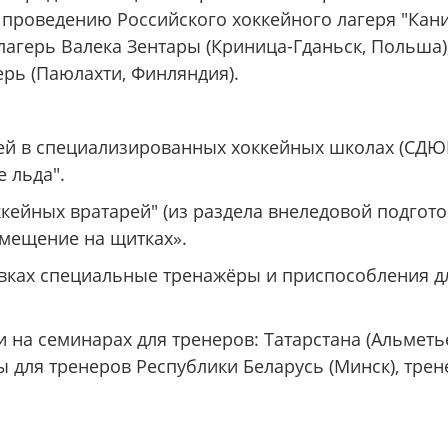
 проведению Российского хоккейного лагеря "Кани
агерь Валека Зентары (Криница-Гданьск, Польша)
ерь (Паюлахти, Финляндия).
ей в специализированных хоккейных школах (СДЮ
 льда".
ейных вратарей" (из раздела внеледовой подготов
емещение на щитках».
овках специальные тренажёры и приспособления 
 на семинарах для тренеров: Татарстана (Альметь
ы для тренеров Республики Беларусь (Минск), тр