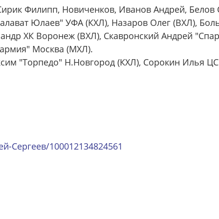
Сирик Филипп, Новиченков, Иванов Андрей, Белов С
Салават Юлаев" УФА (КХЛ), Назаров Олег (ВХЛ), Бо
ксандр ХК Воронеж (ВХЛ), Скавронский Андрей "Спа
армия" Москва (МХЛ).
им "Торпедо" Н.Новгород (КХЛ), Сорокин Илья ЦСК
гей-Сергеев/100012134824561